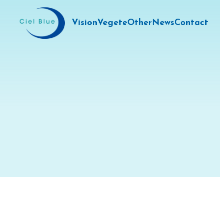
Vision
Vegete
Other
News
Contact