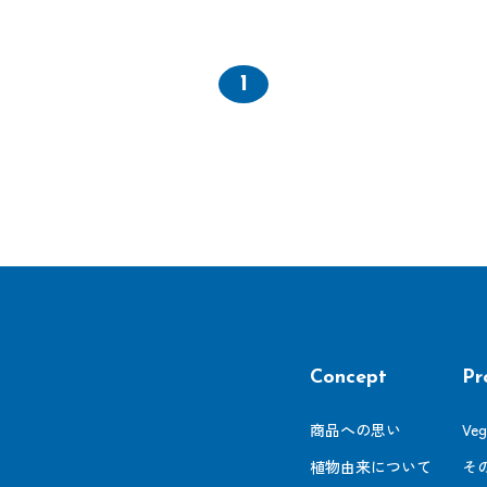
1
Concept
Pr
商品への思い
Ve
植物由来について
そ